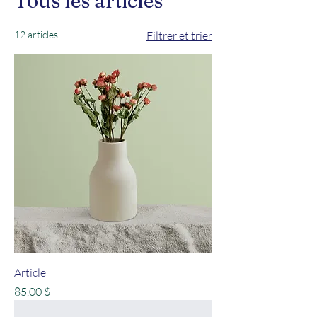
Tous les articles
12 articles
Filtrer et trier
Article
Prix
85,00 $