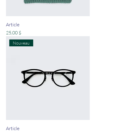
Article
Prix
25,00 $
Nouveau
Article