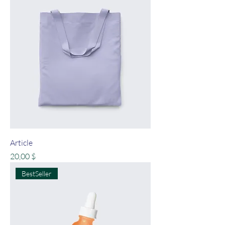
Article
Prix
20,00 $
BestSeller