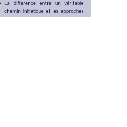
La différence entre un véritable
chemin initiatique et les approches
spirituelles plus classiques
Les repères pour comprendre ce qui
se joue dans les périodes de
transition intérieure
Épisode 2 - L'Esprit
Dans cet épisode, nous abordons :